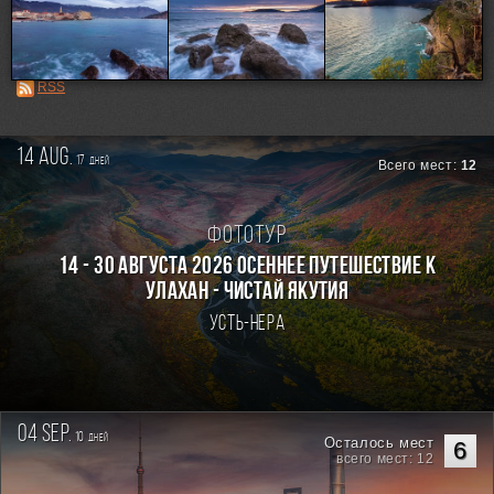
Loading...
RSS
14 aug.
17
дней
Всего мест:
12
Фототур
14 - 30 августа 2026 Осеннее путешествие к
Улахан - Чистай Якутия
Усть-Нера
04 sep.
10
дней
Осталось мест
6
всего мест: 12