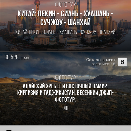
Фототур
Китай: Пекин - Сиань - Хуашань -
Сучжоу - Шанхай
Китай: Пекин - Сиань - Хуашань - Сучжоу - Шанхай
30 apr.
11
дней
Осталось мест
8
всего мест: 8
Фототур
Алайский хребет и Восточный Памир.
Киргизия и Таджикистан. Весенний джип-
фототур.
Ош