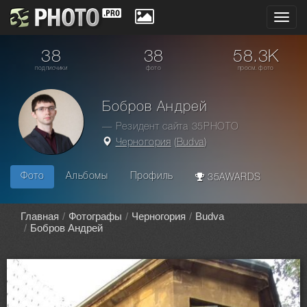
Toggl
navig
38
38
58.3K
подписчики
фото
просм. фото
Бобров Андрей
— Резидент сайта 35PHOTO
Черногория
(
Budva
)
Фото
Альбомы
Профиль
35AWARDS
Главная
Фотографы
Черногория
Budva
Бобров Андрей