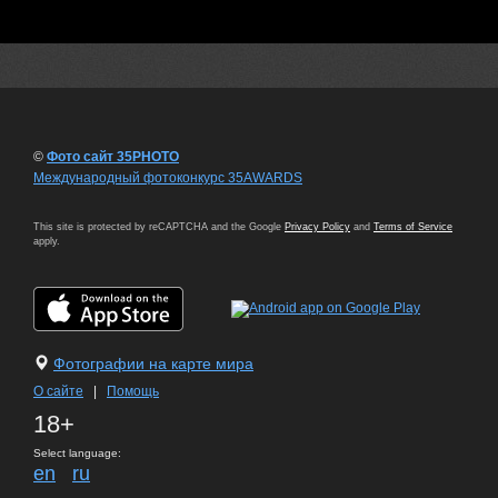
©
Фото сайт 35PHOTO
Международный фотоконкурс 35AWARDS
This site is protected by reCAPTCHA and the Google
Privacy Policy
and
Terms of Service
apply.
Фотографии на карте мира
О сайте
|
Помощь
18+
Select language:
en
ru