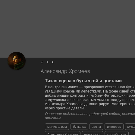
* * *
Александр Хромеев
Тихая сцена с бутылкой и цветами
В центре внимания — прозрачная стеклянная бутыл
увядшими красными лепестками. На фоне синей сте
добавляющий контраст и глубину. Фотография пер
задумчивости, словно застыл момент между прошл
Александра Хромеева демонстрирует мастерство 
через простые детали.
Описание подготовлено редакцией сайта, посколь
описание.
минимализм
бутылка
цветы
интерьер
худо
Александр Хромеев
натюрморт
спокойствие