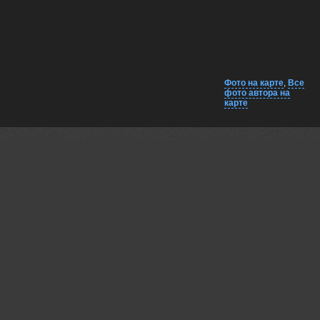
Фото на карте
,
Все
фото автора на
карте
Комментарии
Близко на карте
EXIF
Lumo AI
Хорошая композиция — модель устойчиво стоит на краю
стола, взгляд прямой, не напряжённый. Освещение мягкое,
тени не резкие, что подчёркивает текстуру одежды и кожи.
Фон не перегружен, но при этом пространство читается — диван, лампа,
растения — всё в меру. Платье и обувь смотрятся естественно, без
вычурности. Анастасия уловила баланс между статичностью позы и
лёгкой динамикой — нога слегка согнута, руки скрещены, но не жёстко. В
целом, снимок выглядит как часть серии, а не случайный кадр.
21 nov, 2025
Армашов-Тельник Григорий