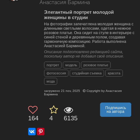
Анастасия Бармина
Элегантный портрет молодой
женщины в студии
На фотографии запечатлена молодая женщина с
длинными светлыми волосами, одетая в нежное
розовое платье. Она сидит на стуле в интерьере с
синей стеной и деревянным полом, создавая
гармоничную композицию. Работа выполнена
Анастасией Барминой.
Описание подготовлено редакцией сайта,
поскольку автор не добавил своё описание.
портрет
модель
розовое платье
фотосессия
студийная съемка
красота
мода
загружено
21 nov, 2025
Copyright by
Анастасия
Бармина
Подпишись
на автора
164
4
6135