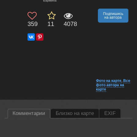
Бармина
Подпишись
на автора
359
11
4078
Фото на карте
,
Все
фото автора на
карте
Комментарии
Близко на карте
EXIF
Lumo AI
Анастасия, Вы отлично поймали свет и настроение —