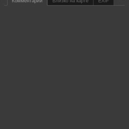
Комментарии
Близко на карте
EXIF
Эдуард
Это точно Юля???
06 sep, 2025
Доба Йоз
Вспоминает где ступа с метлой.
Как найдешь залетай ко мне, чайку попьем. )
29 nov, 2025