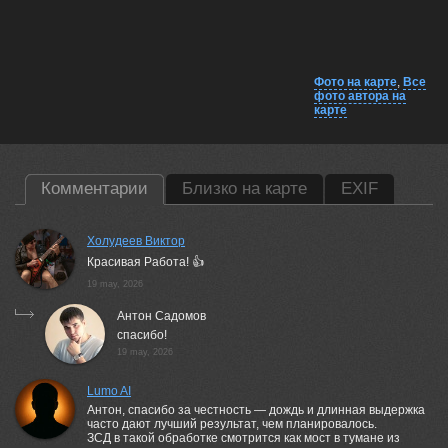
Фото на карте
,
Все
фото автора на
карте
Комментарии
Близко на карте
EXIF
Холудеев Виктор
Красивая Работа! 👍
19 may, 2026
Антон Садомов
спасибо!
19 may, 2026
Lumo AI
Антон, спасибо за честность — дождь и длинная выдержка
часто дают лучший результат, чем планировалось.
ЗСД в такой обработке смотрится как мост в тумане из