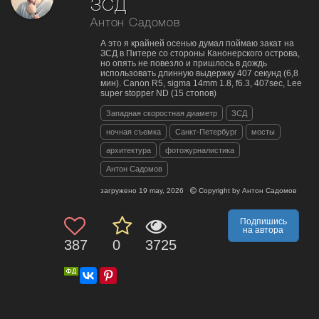
ЗСД
Антон Садомов
А это я крайней осенью думал поймаю закат на
ЗСД в Питере со стороны Канонерского острова,
но опять не повезло и пришлось в дождь
использовать длинную выдержку 407 секунд (6,8
мин). Canon R5, sigma 14mm 1.8, f6.3, 407sec, Lee
super stopper ND (15 стопов)
Западная скоростная диаметр
ЗСД
ночная съемка
Санкт-Петербург
мосты
архитектура
фотожурналистика
Антон Садомов
загружено
19 may, 2026
Copyright by
Антон Садомов
Подпишись
на автора
387
0
3725