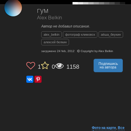
гум
Alex Belkin
Автор не добавил описание.
alex_belkin
фотограф климовск
аёша_беукин
алексей белкин
загружено
24 feb, 2012
Copyright by
Alex Belkin
Подпишись
1
0
1158
на автора
Фото на карте
,
Все