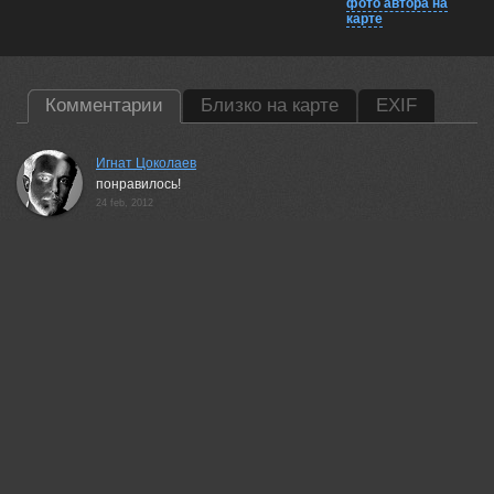
фото автора на
карте
Комментарии
Близко на карте
EXIF
Игнат Цоколаев
понравилось!
24 feb, 2012