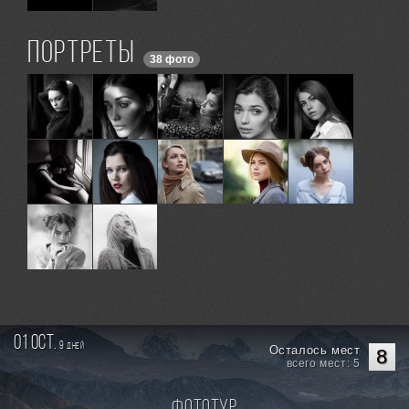
Портреты
38 фото
01 oct.
9
дней
Осталось мест
8
всего мест: 5
Фототур