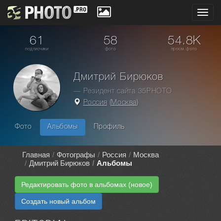
Toggl
navig
61
58
54.8K
подписчики
фото
просм. фото
Дмитрий Бирюков
— Резидент сайта 35PHOTO
Россия
(
Москва
)
Фото
Альбомы
Профиль
Главная
Фотографы
Россия
Москва
Дмитрий Бирюков
Альбомы
Редактировать фото в альбомах (новое)
Создать новый альбом