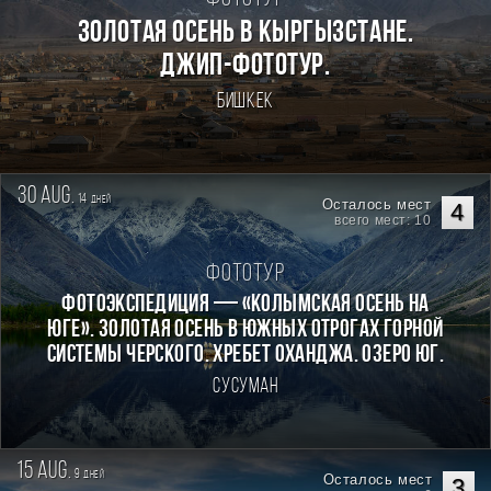
Золотая осень в Кыргызстане.
Джип-фототур.
Бишкек
30 aug.
14
дней
Осталось мест
4
всего мест: 10
Фототур
Фотоэкспедиция — «Колымская осень на
Юге». Золотая осень в южных отрогах горной
системы Черского. Хребет Оханджа. Озеро Юг.
Сусуман
15 aug.
9
дней
Осталось мест
3