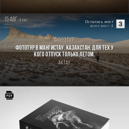
15 авг.
9
дней
Осталось мест
3
всего мест: 6
Фототур
Фототур в Мангистау. Казахстан. Для тех у
кого отпуск только летом.
Актау