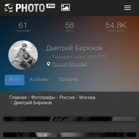
Toggl
navig
61
58
54.8K
подписчики
фото
просм. фото
Дмитрий Бирюков
— Резидент сайта 35PHOTO
Россия
(
Москва
)
Фото
Альбомы
Профиль
Главная
Фотографы
Россия
Москва
Дмитрий Бирюков