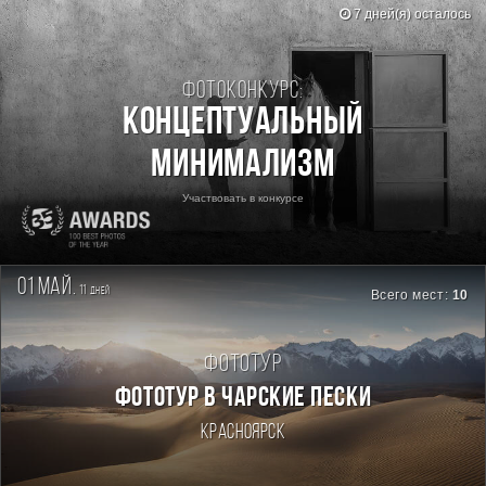
7 дней(я) осталось
Фотоконкурс:
Концептуальный
минимализм
Участвовать в конкурсе
01 май.
11
дней
Всего мест:
10
Фототур
ФОТОТУР В ЧАРСКИЕ ПЕСКИ
Красноярск