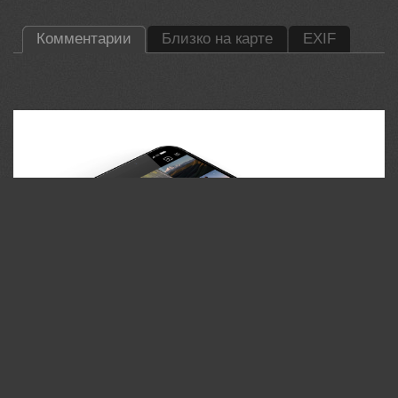
Комментарии
Близко на карте
EXIF
35PHOTO Mobile App
Загружайте работы на сайт прямо из мобильного
приложения. Ставьте лайки, подписывайтесь на других