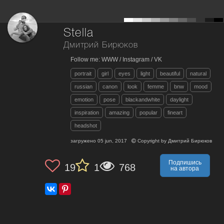
Stella
Дмитрий Бирюков
Follow me: WWW / Instagram / VK
portrait
girl
eyes
light
beautiful
natural
russian
canon
look
femme
bnw
mood
emotion
pose
blackandwhite
daylight
inspiration
amazing
popular
fineart
headshot
загружено
05 jun, 2017
Copyright by
Дмитрий Бирюков
Подпишись
19
1
768
на автора