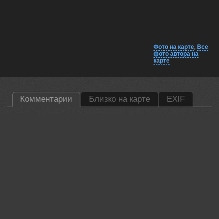
Фото на карте
,
Все
фото автора на
карте
Комментарии
Близко на карте
EXIF