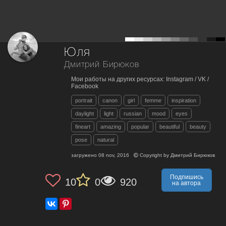
Юля
Дмитрий Бирюков
Мои работы на других ресурсах: Instagram / VK /
Facebook
portrait
canon
girl
femme
inspiration
daylight
light
russian
mood
eyes
fineart
amazing
popular
beautiful
beauty
pose
natural
загружено
08 nov, 2016
Copyright by
Дмитрий Бирюков
Подпишись
10
0
920
на автора