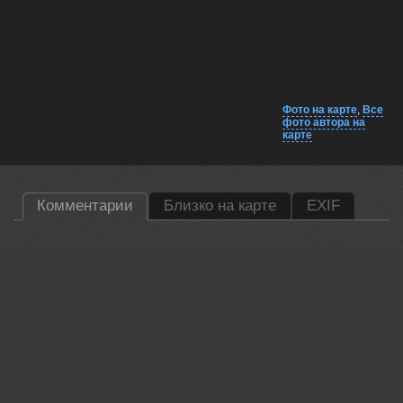
Фото на карте
,
Все
фото автора на
карте
Комментарии
Близко на карте
EXIF