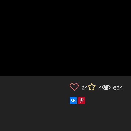
24
4
624