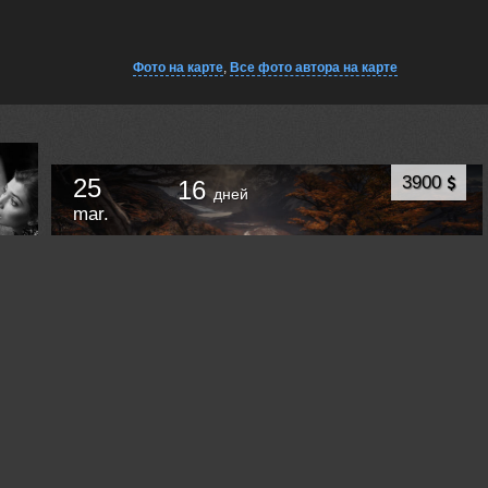
Фото на карте
,
Все фото автора на карте
3900
25
16
дней
mar.
Осень в Патагонии
Argentina