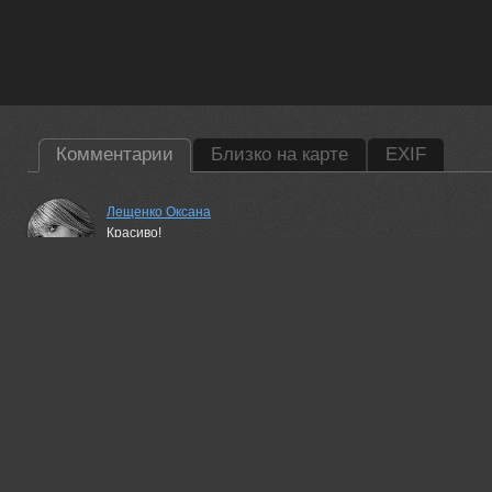
Комментарии
Близко на карте
EXIF
Лещенко Оксана
Красиво!
04 sep, 2016