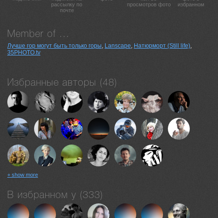
рассылку по
просмотров фото
избранном
почте
Member of ...
Лучше гор могут быть только горы
,
Lanscape
,
Натюрморт (Still life)
,
35PHOTO.tv
Избранные авторы (48)
+ show more
В избранном у (333)