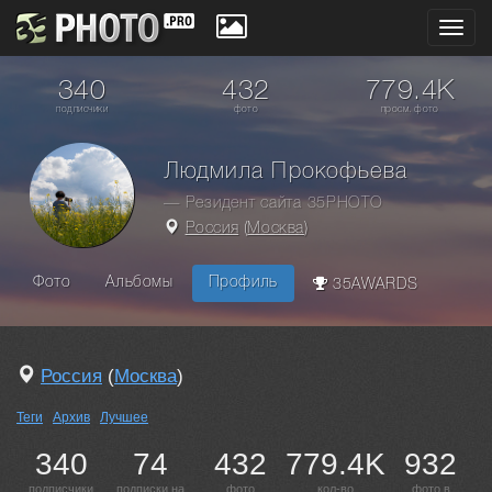
Toggl
navig
340
432
779.4K
подписчики
фото
просм. фото
Людмила Прокофьева
— Резидент сайта 35PHOTO
Россия
(
Москва
)
Фото
Альбомы
Профиль
35AWARDS
Россия
(
Москва
)
Теги
Архив
Лучшее
340
74
432
779.4K
932
подписчики
подписки на
фото
кол-во
фото в