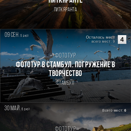
Питкяранте
Питкяранта
09 сен.
5
дней
Осталось мест
4
всего мест: 9
Фототур
Фототур в Стамбул. Погружение в
творчество
Стамбул
30 май.
6
дней
Всего мест:
6
Фототур