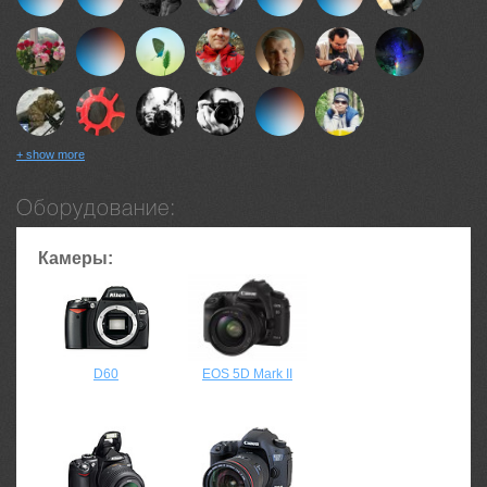
+ show more
Оборудование:
Камеры:
D60
EOS 5D Mark II