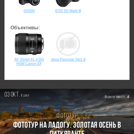
D5000
EOS 5D Mark III
Объективы:
AF 35mm f/1.4 DG
Jena Pancolar 50/1.8
HSM Canon EF
03 окт.
9
дней
Всего мест:
4
Фототур
Фототур на Ладогу. Золотая осень в