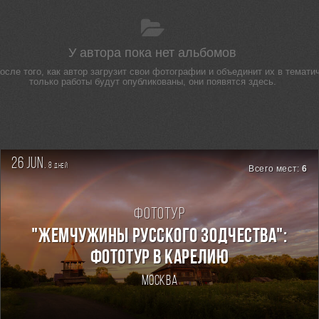
У автора пока нет альбомов
сле того, как автор загрузит свои фотографии и объединит их в тематич
только работы будут опубликованы, они появятся здесь.
26 jun.
8
дней
Всего мест:
6
Фототур
"ЖЕМЧУЖИНЫ РУССКОГО ЗОДЧЕСТВА":
ФОТОТУР В КАРЕЛИЮ
Москва