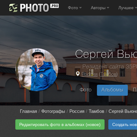
Фото
Авторы
Лучшее
Сергей Вь
— Резидент сайта 35
Россия
(
Тамбов
)
Фото
Альбомы
П
Главная
Фотографы
Россия
Тамбов
Сергей Вьюн
Редактировать фото в альбомах (новое)
Создать но