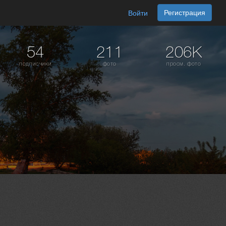
Регистрация
Войти
54
211
206K
подписчики
фото
просм. фото