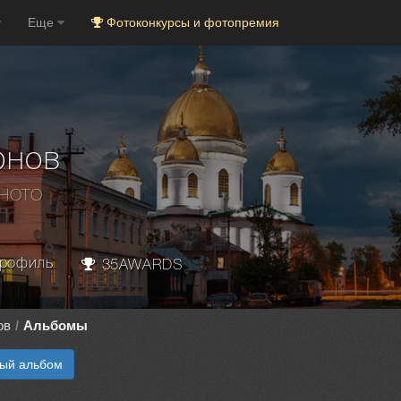
Еще
Фотоконкурсы и фотопремия
юнов
PHOTO
рофиль
35AWARDS
ов
Альбомы
вый альбом