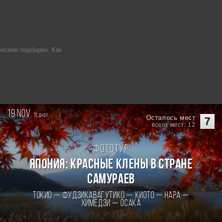
еские подборки. Как
19 nov.
11
дней
Осталось мест
7
всего мест: 12
Фототур
Япония: Красные клены в стране
самураев
Токио — Фудзикавагутико — Киото — Нара —
Химедзи — Осака