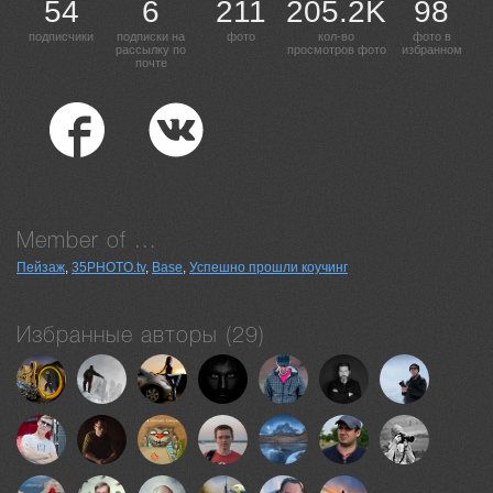
54
6
211
205.2K
98
подписчики
подписки на
фото
кол-во
фото в
рассылку по
просмотров фото
избранном
почте
Member of ...
Пейзаж
,
35PHOTO.tv
,
Base
,
Успешно прошли коучинг
Избранные авторы (29)