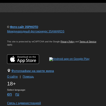
©
Фото сайт 35PHOTO
Международный фотоконкурс 35AWARDS
This site is protected by reCAPTCHA and the Google
Privacy Policy
and
Terms of Service
apply.
Фотографии на карте мира
О сайте
|
Помощь
18+
Select language:
en
ru
Связь с администрацией