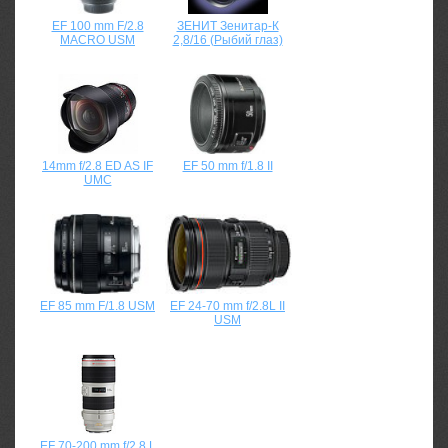
EF 100 mm F/2.8
ЗЕНИТ Зенитар-К
MACRO USM
2,8/16 (Рыбий глаз)
14mm f/2.8 ED AS IF
EF 50 mm f/1.8 II
UMC
EF 85 mm F/1.8 USM
EF 24-70 mm f/2.8L II
USM
EF 70-200 mm f/2.8 L