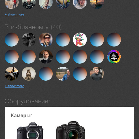
+ show more
В избранном у (40)
+ show more
Оборудование:
Камеры: