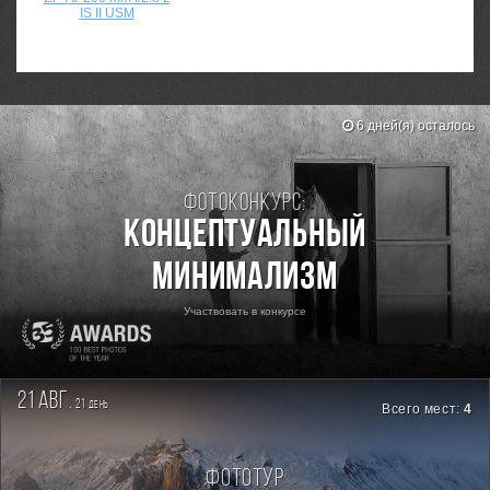
IS II USM
6 дней(я) осталось
Фотоконкурс:
Концептуальный
минимализм
Участвовать в конкурсе
21 авг.
21
день
Всего мест:
4
Фототур