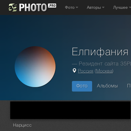
Фото
Авторы
Лучшее
Елпифания
— Резидент сайта 35
Россия
(
Москва
)
Фото
Альбомы
П
Главная
Фотографы
Россия
Москва
Елпифания
Нарцисс