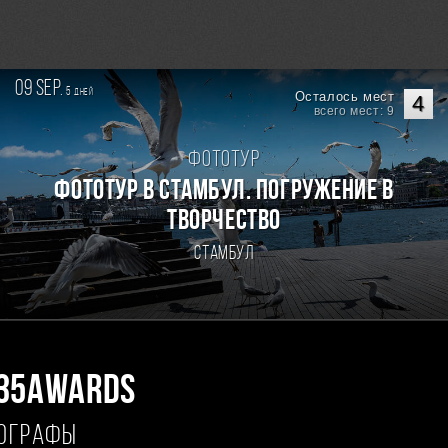
09 sep.
5
дней
Осталось мест
4
всего мест: 9
Фототур
Фототур в Стамбул. Погружение в
творчество
Стамбул
35AWARDS
ТОГРАФЫ