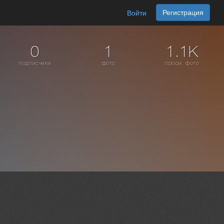
Регистрация
Войти
0
1
1.1K
подписчики
фото
просм. фото