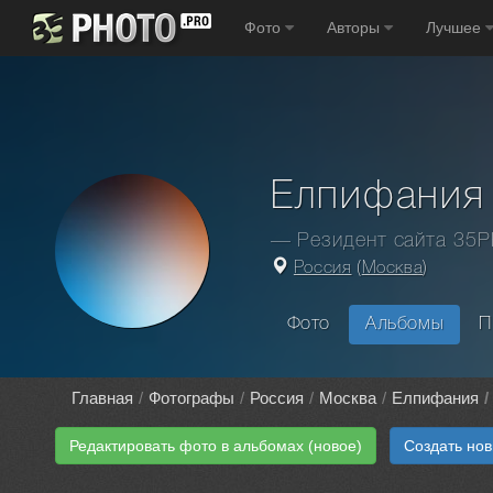
Фото
Авторы
Лучшее
Елпифания
— Резидент сайта 35
Россия
(
Москва
)
Фото
Альбомы
П
Главная
Фотографы
Россия
Москва
Елпифания
Редактировать фото в альбомах (новое)
Создать но