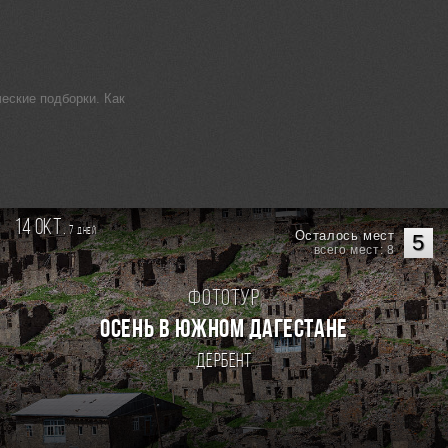
еские подборки. Как
14 окт.
7
дней
Осталось мест
5
всего мест: 8
Фототур
Осень в Южном Дагестане
Дербент