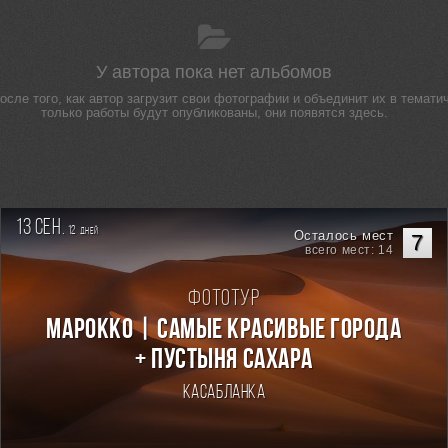
У автора пока нет альбомов
сле того, как автор загрузит свои фотографии и объединит их в тематич
только работы будут опубликованы, они появятся здесь.
13 сен.
12
дней
Осталось мест
7
всего мест: 14
Фототур
Марокко | Самые красивые города
+ пустыня Сахара
Касабланка