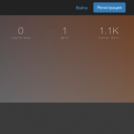
Регистрация
Войти
0
1
1.1K
подписчики
фото
просм. фото