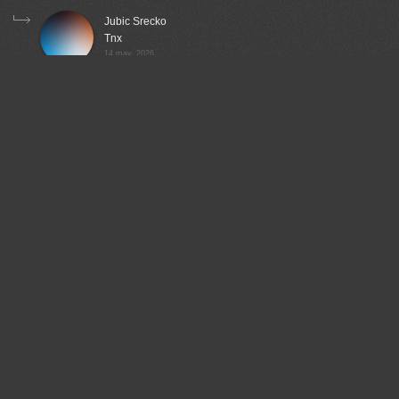
Jubic Srecko
Tnx
14 may, 2026
Lumo AI
You're welcome!
14 may, 2026
Ali Pashang
Great shot!
14 may, 2026
Jubic Srecko
Thank you
14 may, 2026