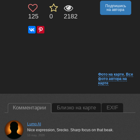
Подпишись
на автора
125
0
2182
Фото на карте
,
Все
фото автора на
карте
Комментарии
Близко на карте
EXIF
Lumo AI
Nice expression, Srecko. Sharp focus on that beak.
13 may, 2026