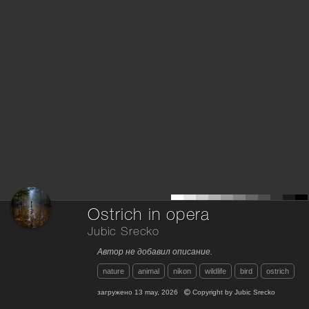
Ostrich in opera
Jubic Srecko
Автор не добавил описание.
nature
animal
nikon
wildlife
bird
ostrich
загружено
13 may, 2026
Copyright by
Jubic Srecko