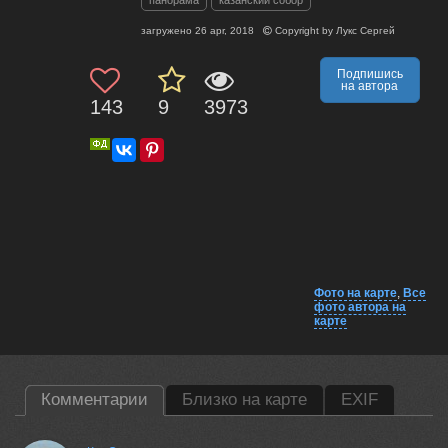
панорама
казанский собор
загружено
26 apr, 2018
Copyright by
Лукс Сергей
Подпишись
на автора
143
9
3973
Фото на карте
,
Все
фото автора на
карте
Комментарии
Близко на карте
EXIF