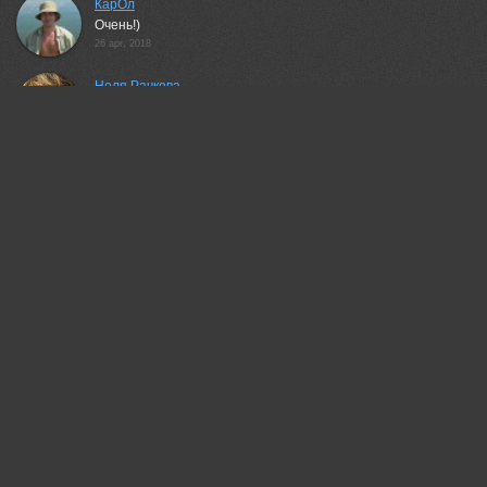
КарОл
Очень!)
26 apr, 2018
Неля Рачкова
Отлично!
26 apr, 2018
Антипов Дмитрий
Отличный свет и краски!
26 apr, 2018
Leonid
Хорошо, но размер маловат
26 apr, 2018
Владимир Метцгер
Классно смотрится!
26 apr, 2018
Вера Ра
Эффектно!
27 apr, 2018