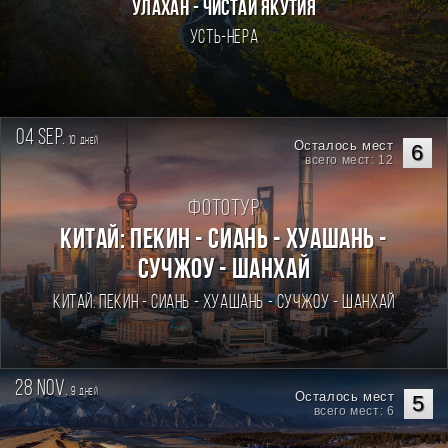
Улахан - Чистай Якутия
Усть-Нера
04 sep.
10
дней
Осталось мест
6
всего мест: 12
Фототур
Китай: Пекин - Сиань - Хуашань -
Сучжоу - Шанхай
Китай: Пекин - Сиань - Хуашань - Сучжоу - Шанхай
28 nov.
9
дней
Осталось мест
5
всего мест: 6