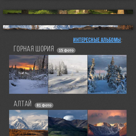
Интересные альбомы
:
Горная Шория
15 фото
Алтай
81 фото