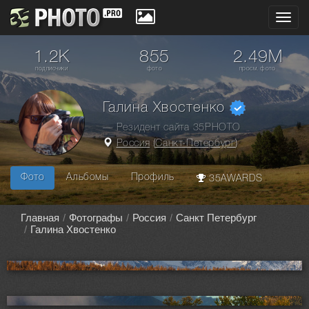
Toggl
navig
1.2K
855
2.49M
подписчики
фото
просм. фото
Галина Хвостенко
— Резидент сайта 35PHOTO
Россия
(
Санкт-Петербург
)
Фото
Альбомы
Профиль
35AWARDS
Главная
Фотографы
Россия
Санкт Петербург
Галина Хвостенко