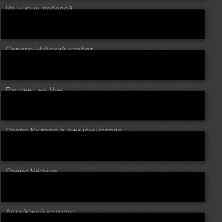
Из жизни лебедей
Северо-Чуйский хребет
Рассвет на Чуе
Озеро Кидэлю в зимнем наряде
Озеро Чёрное
Алтайский колорит