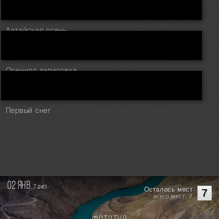
Алтайская осень
Осенняя зарисовка
Первый снег
02 янв.
7
дней
Осталось мест
7
всего мест: 7