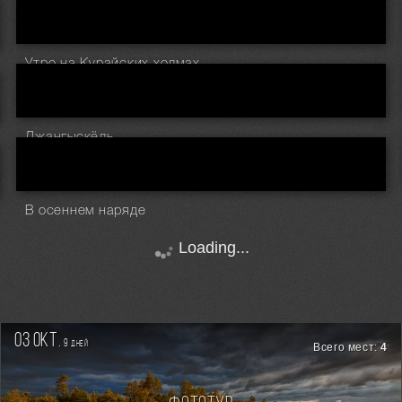
Утро на Курайских холмах
Джангыскёль
В осеннем наряде
Loading...
03 окт.
9
дней
Всего мест:
4