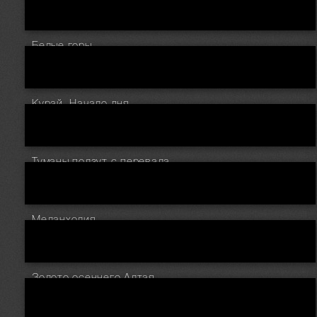
Белые горы
Курай. Начало дня
Туманы ползут с перевала
Меланхолия
Золото осеннего Алтая