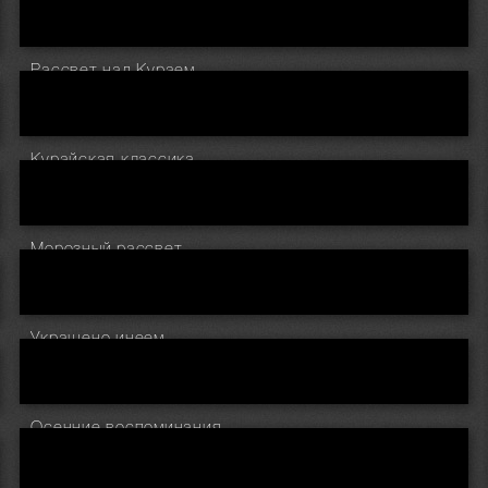
Рассвет над Кураем
Курайская классика
Морозный рассвет
Украшено инеем
Осенние воспоминания