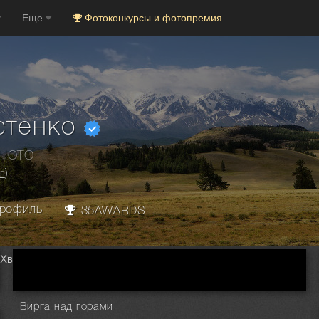
Еще
Фотоконкурсы и фотопремия
стенко
PHOTO
г
)
рофиль
35AWARDS
 Хвостенко
Вирга над горами