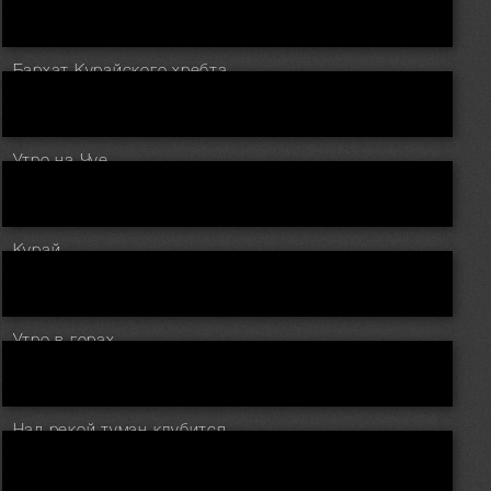
Бархат Курайского хребта
Утро на Чуе
Курай
Утро в горах
Над рекой туман клубится