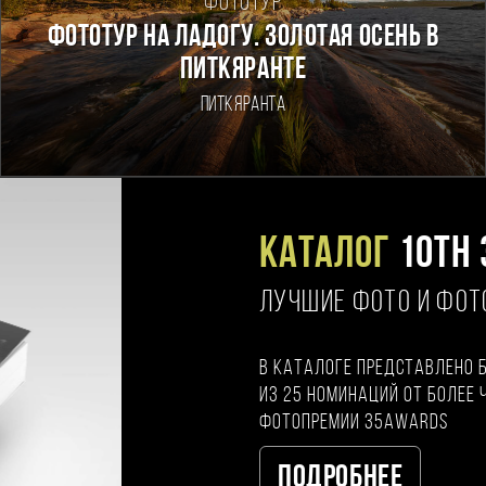
Фототур
Фототур на Ладогу. Золотая осень в
Питкяранте
Питкяранта
Каталог
10TH 
ЛУЧШИЕ ФОТО И ФО
В каталоге представлено 
из 25 номинаций от более 
фотопремии 35AWARDS
Подробнее