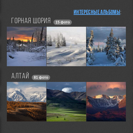
Интересные альбомы
:
Горная Шория
15 фото
Алтай
81 фото