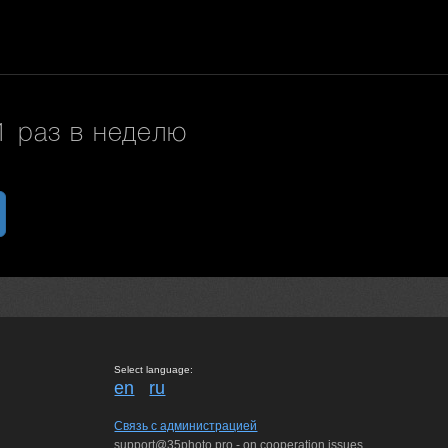
 раз в неделю
Select language:
en
ru
Связь с администрацией
support@35photo.pro - on cooperation issues