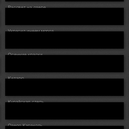
Рассвет на озере
Украсил инеем мороз
Осенние краски
Кидэлю
Курайская степь
Озеро Караколь