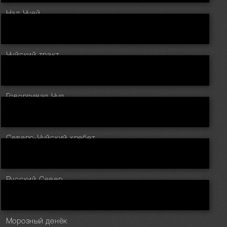
Над Чуей
Чуйский тракт
Говорливая Чуя
Северо-Чуйский хребет
Русский Север
Морозный денёк