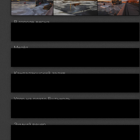
В городе весна
Метёт
Кандалакшский залив
Утро на плато Ештыколь
Зимний вечер