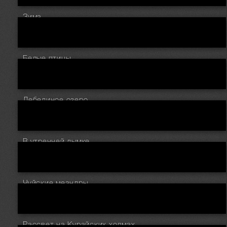
Зима
Белые птицы
Лебединое озеро
В утренней дымке
Чуйские меандры
Рассвет на Курайских холмах