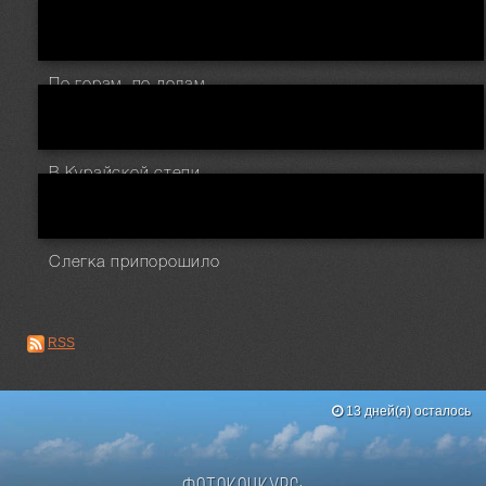
По горам, по долам...
В Курайской степи
Слегка припорошило
RSS
13 дней(я) осталось