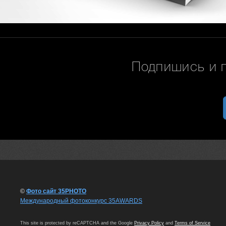
Подпишись и 
©
Фото сайт 35PHOTO
Международный фотоконкурс 35AWARDS
This site is protected by reCAPTCHA and the Google
Privacy Policy
and
Terms of Service