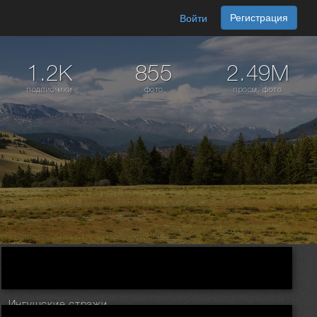
Регистрация
Войти
1.2K
855
2.49M
подписчики
фото
просм. фото
Ингушские стражи