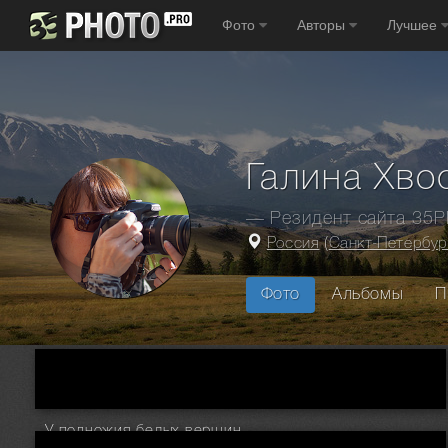
Фото
Авторы
Лучшее
Галина Хво
— Резидент сайта 35
Россия
(
Санкт-Петербур
Фото
Альбомы
П
Главная
Фотографы
Россия
Санкт Петербург
Галина
У подножия белых вершин