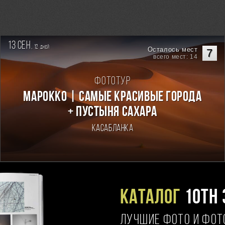
13 сен.
12
дней
Осталось мест
7
всего мест: 14
Фототур
Марокко | Самые красивые города
+ пустыня Сахара
Касабланка
Каталог
10TH 
ЛУЧШИЕ ФОТО И ФО