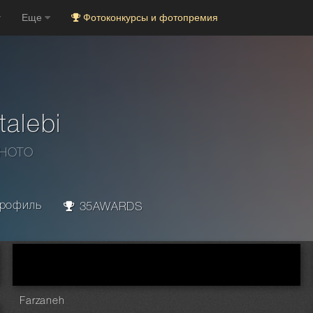
Еще
Фотоконкурсы и фотопремия
talebi
PHOTO
рофиль
35AWARDS
Farzaneh