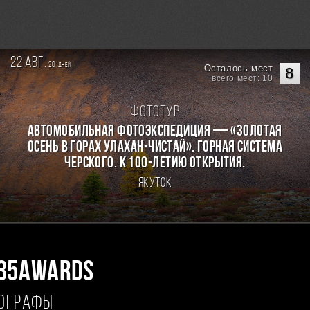
22 авг.
20
дней
Осталось мест
8
всего мест: 10
Фототур
Автомобильная фотоэкспедиция — «Золотая
осень в горах Улахан-Чистай». Горная система
Черского. К 100-летию открытия.
Якутск
35AWARDS
ТОГРАФЫ