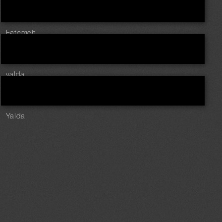
Fatemeh
yalda
Yalda