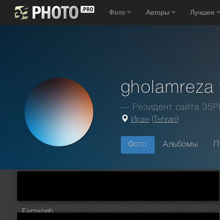
Фото
Авторы
Лучшее
gholamreza 
— Резидент сайта 35
Иран
(
Tehran
)
Фото
Альбомы
П
Главная
Фотографы
Иран
Тегеран
gholamreza talebi
Farzaneh