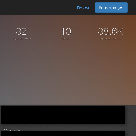
Регистрация
Войти
32
10
38.6K
подписчики
фото
просм. фото
Maryam