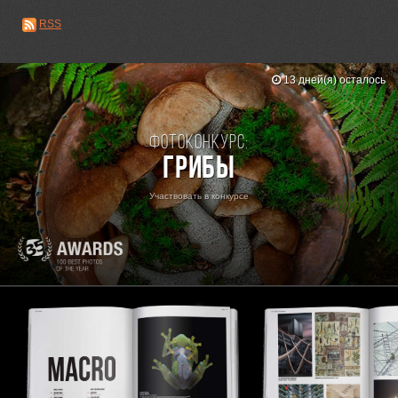
RSS
13 дней(я) осталось
Фотоконкурс:
Грибы
Участвовать в конкурсе