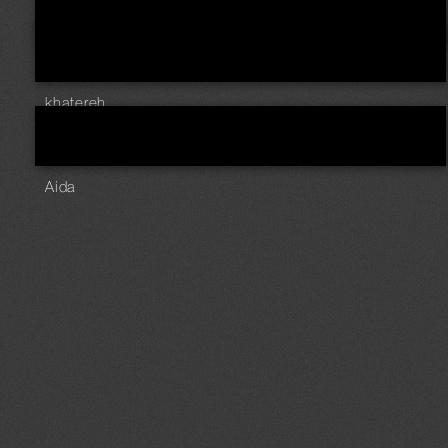
khatereh
Aida