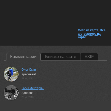
Фото на карте
,
Все
фото автора на
карте
Комментарии
Близко на карте
EXIF
Олег Скан
Красивая!
27 jul, 2013
Гагик Мхитарян
Здорово!
28 jul, 2013
Vitaliy Rage