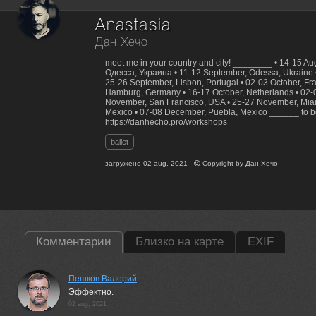
Anastasia
Дан Хечо
meet me in your country and city! ________ • 14-15 Au
Одесса, Украина • 11-12 September, Odessa, Ukraine 
25-26 September, Lisbon, Portugal • 02-03 October, Fr
Hamburg, Germany • 16-17 October, Netherlands • 02-
November, San Francisco, USA • 25-27 November, Mia
Mexico • 07-08 December, Puebla, Mexico ______ to bo
https://danhecho.pro/workshops
ballet
загружено
02 aug, 2021
Copyright by
Дан Хечо
Комментарии
Близко на карте
EXIF
Пешков Валерий
Эффектно.
02 aug, 2021