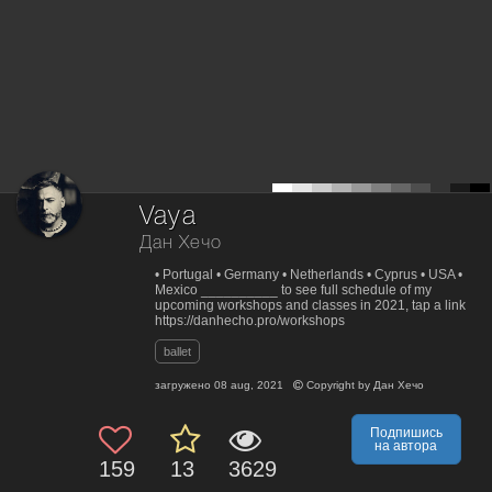
Vaya
Дан Хечо
• Portugal • Germany • Netherlands • Cyprus • USA •
Mexico __________ to see full schedule of my
upcoming workshops and classes in 2021, tap a link
https://danhecho.pro/workshops
ballet
загружено
08 aug, 2021
Copyright by
Дан Хечо
Подпишись
на автора
159
13
3629