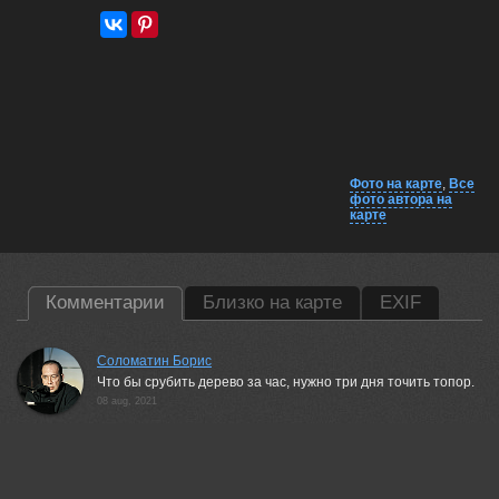
Фото на карте
,
Все
фото автора на
карте
Комментарии
Близко на карте
EXIF
Соломатин Борис
Что бы срубить дерево за час, нужно три дня точить топор.
08 aug, 2021
Vladimir Morozov
Изумительно!
09 aug, 2021