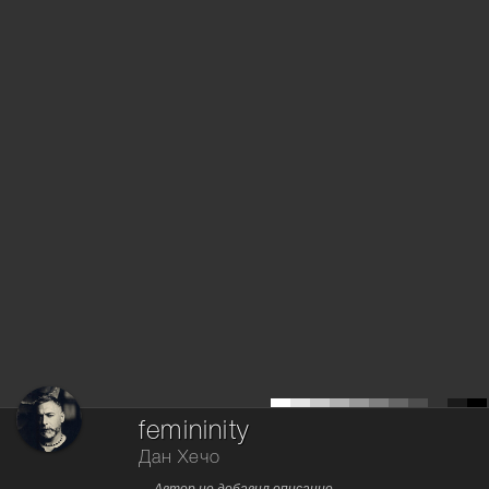
femininity
Дан Хечо
Автор не добавил описание.