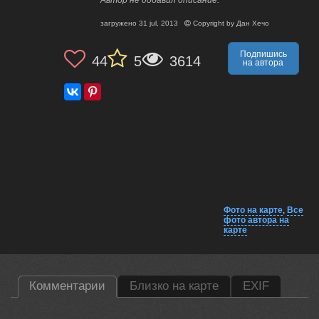
загружено
31 jul, 2013
Copyright by
Дан Хечо
Подпишись
44
5
3614
на автора
Фото на карте
,
Все
фото автора на
карте
Комментарии
Близко на карте
EXIF