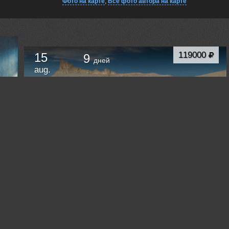
Фото на карте
,
Все фото автора на карте
119000
15
9
дней
aug.
Фототур в Мангистау. Казахстан. Для тех у кого
отпуск только летом.
Актау
Kazakhstan /