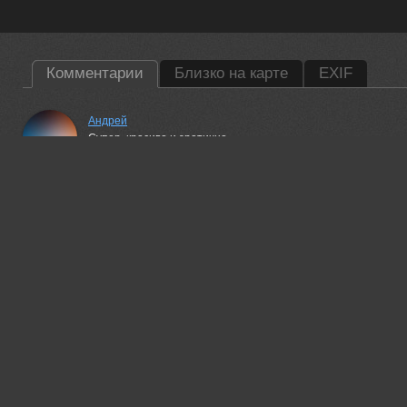
Комментарии
Близко на карте
EXIF
Андрей
Супер, красиво и эротично
05 sep, 2013
Соломатин Борис
05 sep, 2013
Евгений Брусков
Красивая фотография.
21 sep, 2013