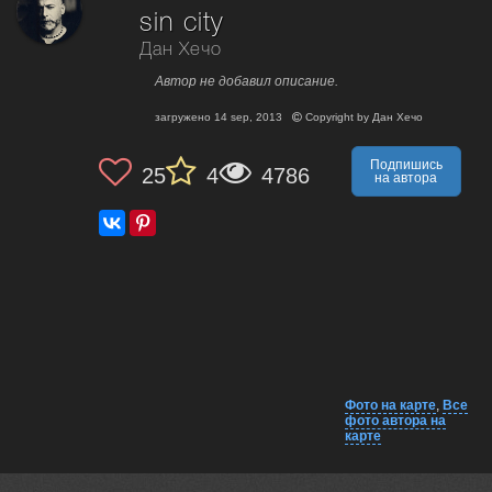
sin city
Дан Хечо
Автор не добавил описание.
загружено
14 sep, 2013
Copyright by
Дан Хечо
Подпишись
25
4
4786
на автора
Фото на карте
,
Все
фото автора на
карте