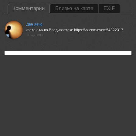
Комментарии
Близко на карте
EXIF
Дан Хечо
фото с мк во Владивостоке https://vk.com/event54322317
14 sep, 2013
35PHOTO Mobile App