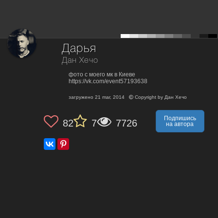
Дарья
Дан Хечо
фото с моего мк в Киеве
https://vk.com/event57193638
загружено
21 mar, 2014
Copyright by
Дан Хечо
Подпишись
82
7
7726
на автора