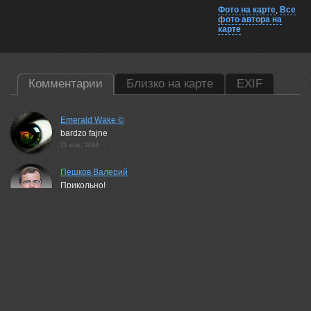
Фото на карте
,
Все
фото автора на
карте
Комментарии
Близко на карте
EXIF
Emerald Wake ©
bardzo fajne
21 mar, 2014
Пешков Валерий
Прикольно!
21 mar, 2014
Kalynsky
Bravisimo! :-) Tonaliti Superb! :-)
21 mar, 2014