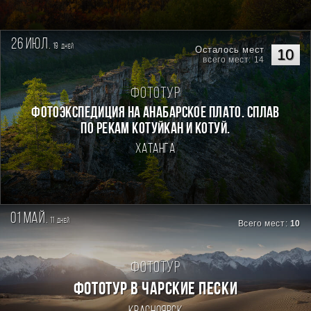
26 июл.
19
дней
Осталось мест
10
всего мест: 14
Фототур
Фотоэкспедиция на Анабарское плато. Сплав
по рекам Котуйкан и Котуй.
Хатанга
01 май.
11
дней
Всего мест:
10
Фототур
ФОТОТУР В ЧАРСКИЕ ПЕСКИ