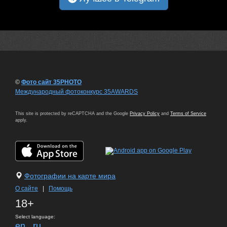
©
Фото сайт 35PHOTO
Международный фотоконкурс 35AWARDS
This site is protected by reCAPTCHA and the Google
Privacy Policy
and
Terms of Service
apply.
Фотографии на карте мира
О сайте
|
Помощь
18+
Select language:
en
ru