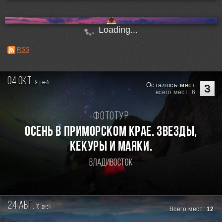
Loading...
RSS
04 окт.
9
дней
Осталось мест
3
всего мест: 6
Фототур
Осень в Приморском Крае. Звезды,
кекуры и маяки.
Владивосток
24 авг.
16
дней
Всего мест:
12