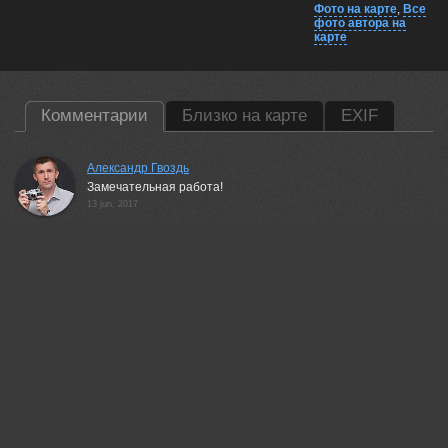
Фото на карте
,
Все
фото автора на
карте
Комментарии
Близко на карте
EXIF
Александр Гвоздь
Замечательная работа!
13 jun, 2017