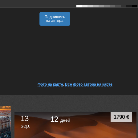
Подпишись
на автора
Фото на карте
,
Все фото автора на карте
1790
13
12
дней
sep.