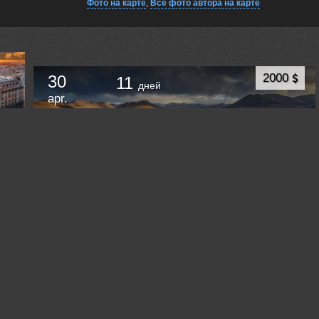
Фото на карте
,
Все фото автора на карте
2000
30
11
дней
apr.
Алайский хребет и Восточный Памир. Киргизия
и Таджикистан. Весенний джип-фототур.
Ош
Kyrgyzstan (Kyrgyzstan) /