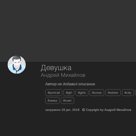
Девушка
Андрей Михайлов
Автор не добавил описание.
#portrait
#girl
#girls
#snow
#winter
#city
#зима
#снег
загружено
26 jan, 2018
Copyright by
Андрей Михайлов