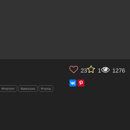
23
1
1276
#портрет
#девушка
#город