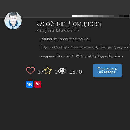
Особняк Демидова
Андрей Михайлов
Автор не добавил описание.
#portrait #girl #girls #snow #winter #city #портрет #девушка
загружено
06 apr, 2018
Copyright by
Андрей Михайлов
Подпишись
37
0
1370
на автора