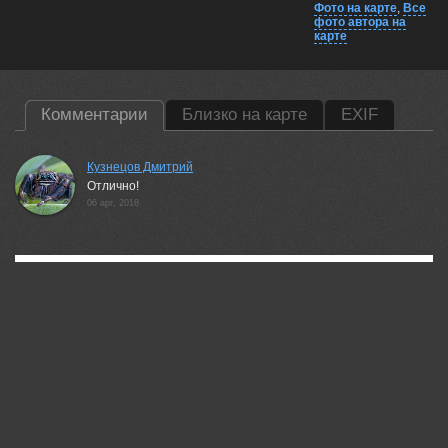
Фото на карте
,
Все
фото автора на
карте
Комментарии
Близко на карте
EXIF
Кузнецов Дмитрий
Отлично!
06 apr, 2018