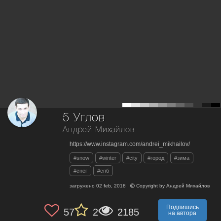
5 Углов
Андрей Михайлов
https://www.instagram.com/andrei_mikhailov/
#snow
#winter
#city
#город
#зима
#снег
#спб
загружено
02 feb, 2018
Copyright by
Андрей Михайлов
Подпишись
57
2
2185
на автора