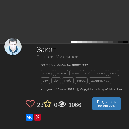
Закат
Андрей Михайлов
Автор не добавил описание.
spring
russia
snow
спб
весна
снег
city
sky
небо
город
архитектура
загружено
16 may, 2017
Copyright by
Андрей Михайлов
Подпишись
23
0
1066
на автора