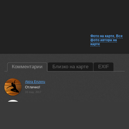
Фото на карте
,
Все
фото автора на
карте
Комментарии
Близко на карте
EXIF
Akira Enzeru
Отлично!
16 may, 2017
Иван
понравилась работа
18 may, 2017