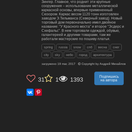
Зингер. Главное, что роднит эти крупные
сооружения – использование металлической
каркасной основы, впервые примененный
Сюзором. Каркас весом 1120 тонн изготовлен
заводом Э.Тильманса (Северный завод). Новый
торговый дом первоначально имел двойное
название: “У Красного моста” и второе “Эсдерс и
Схефальс”. В нем торговали одеждой, обувью,
галантереей и другими товарами, там же
работали мастерские по пошиву платья.
spring
russia
snow
спб
весна
снег
city
sky
небо
город
архитектура
загружено
19 mar, 2017
Copyright by
Андрей Михайлов
Подпишись
31
1
1393
на автора