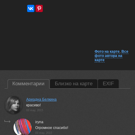
Фото на карте
,
Все
фото автора на
карте
Комментарии
Близко на карте
EXIF
Ариадна Белкина
красиво!
03 may, 2015
iryna
Огромное спасибо!
03 may, 2015