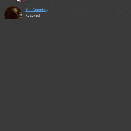
Yuri Gomelsky
Красиво!
03 may, 2015
iryna
Благодарю!
03 may, 2015
Наталья Кузнецова (Nateletro)
Чудо! :)
03 may, 2015
iryna
Рада что понравилось!
03 may, 2015
Владимир
Навстречу к солнцу. Здорово!
03 may, 2015
iryna
Огромное спасибо!
03 may, 2015