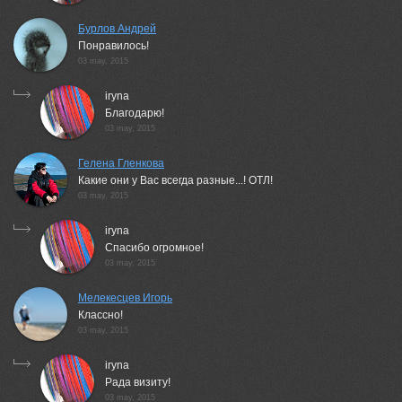
Бурлов Андрей
Понравилось!
03 may, 2015
iryna
Благодарю!
03 may, 2015
Гелена Гленкова
Какие они у Вас всегда разные...! ОТЛ!
03 may, 2015
iryna
Спасибо огромное!
03 may, 2015
Мелекесцев Игорь
Классно!
03 may, 2015
iryna
Рада визиту!
03 may, 2015