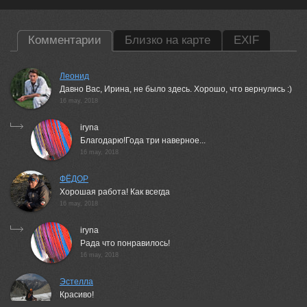
Комментарии
Близко на карте
EXIF
Леонид
Давно Вас, Ирина, не было здесь. Хорошо, что вернулись :)
16 may, 2018
iryna
Благодарю!Года три наверное...
16 may, 2018
ФЁДОР
Хорошая работа! Как всегда
16 may, 2018
iryna
Рада что понравилось!
16 may, 2018
Эстелла
Красиво!
16 may, 2018