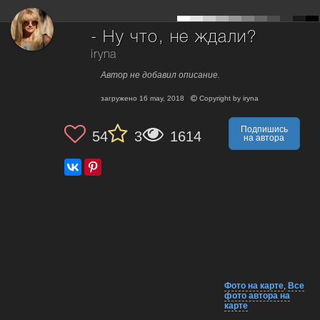
- Ну что, не ждали?
iryna
Автор не добавил описание.
загружено
16 may, 2018
Copyright by
iryna
Подпишись
54
3
1614
на автора
Фото на карте
,
Все
фото автора на
карте