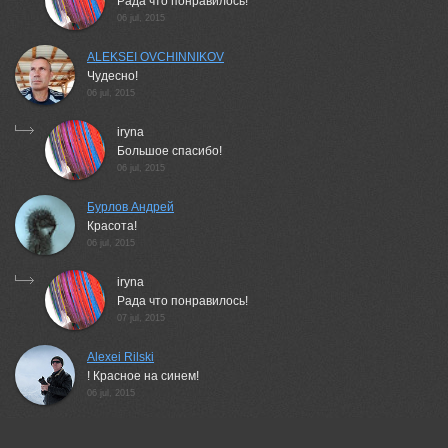
Рада что понравилось!
06 jul, 2015
ALEKSEI OVCHINNIKOV
Чудесно!
06 jul, 2015
iryna
Большое спасибо!
06 jul, 2015
Бурлов Андрей
Красота!
06 jul, 2015
iryna
Рада что понравилось!
07 jul, 2015
Alexei Rilski
! Красное на синем!
06 jul, 2015
Дейнекина Галина