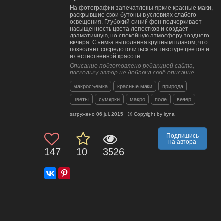
На фотографии запечатлены яркие красные маки,
раскрывшие свои бутоны в условиях слабого
освещения. Глубокий синий фон подчеркивает
насыщенность цвета лепестков и создает
драматичную, но спокойную атмосферу позднего
вечера. Съемка выполнена крупным планом, что
позволяет сосредоточиться на текстуре цветов и
их естественной красоте.
Описание подготовлено редакцией сайта,
поскольку автор не добавил своё описание.
макросъемка
красные маки
природа
цветы
сумерки
макро
поле
вечер
загружено
06 jul, 2015
Copyright by
iryna
Подпишись
на автора
147
10
3526