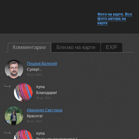
Фото на карте
,
Все
фото автора на
карте
Комментарии
Близко на карте
EXIF
Пешков Валерий
Супер!...
06 jul, 2015
iryna
Благодарю!
06 jul, 2015
Иваненко Светлана
Красота!
06 jul, 2015
iryna