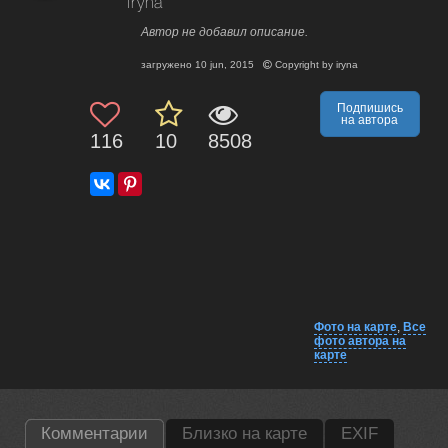
iryna
Автор не добавил описание.
загружено
10 jun, 2015
Copyright by
iryna
Подпишись
на автора
116
10
8508
Фото на карте
,
Все
фото автора на
карте
Комментарии
Близко на карте
EXIF