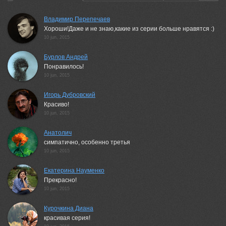
Владимир Перепечаев
Хороши!Даже и не знаю,какие из серии больше нравятся :)
10 jun, 2015
Бурлов Андрей
Понравилось!
10 jun, 2015
Игорь Дубровский
Красиво!
10 jun, 2015
Анатолич
симпатично, особенно третья
10 jun, 2015
Екатерина Науменко
Прекрасно!
10 jun, 2015
Курочкина Диана
красивая серия!