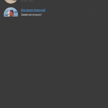
10 jun, 2015
Матвеев Николай
Замечательно!
10 jun, 2015
Марина Мищенко
красивая серия и названа подходяще)
10 jun, 2015
Пешков Валерий
С удовольствием посмотрел!
10 jun, 2015
Олег Скан
Замечательная серия!
10 jun, 2015
Сергей Иванов
Среди полей и вдоль дорог ... НАРКОКОНТРОЛЬ с косой
идёт ... (шутка). Красиво!
10 jun, 2015
Елена Лаврова
Прекрасные работы! Третья особенно впечатлила)