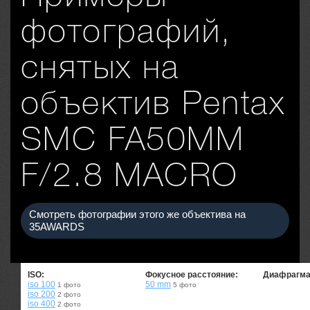
фотографий,
снятых на
объектив Pentax
SMC FA50MM
F/2.8 MACRO
Смотреть фотографии этого же объектива на
35AWARDS
ISO:
Фокусное расстояние:
Диафрагма
iso 100
50 mm
1 фото
5 фото
iso 200
2 фото
iso 400
2 фото