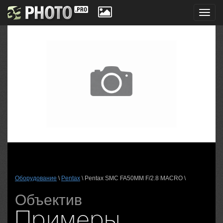
Toggl
navig
Оборудование
\
Pentax
\ Pentax SMC FA50MM F/2.8 MACRO \
Объектив
Примеры