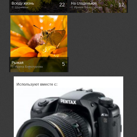
Всюду жизнь
На сладенькое
22
12
© Шуриман
© Ирина Белотурова
Рыжая
5
© Ирина Белотурова
Используют вместе с: