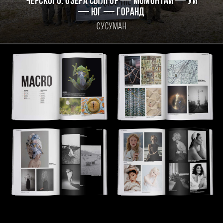
Черского. Озёра Сылгор — Момонтай — Уи
— Юг — Горанд
Сусуман