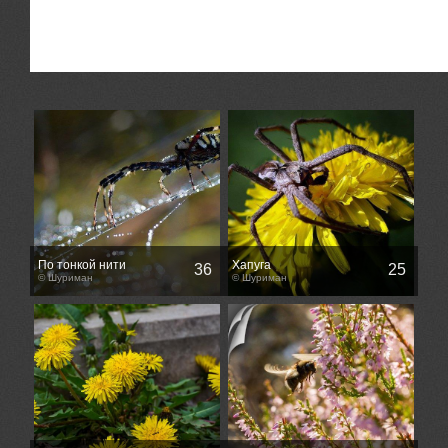
По тонкой нити
Хапуга
36
25
© Шуриман
© Шуриман