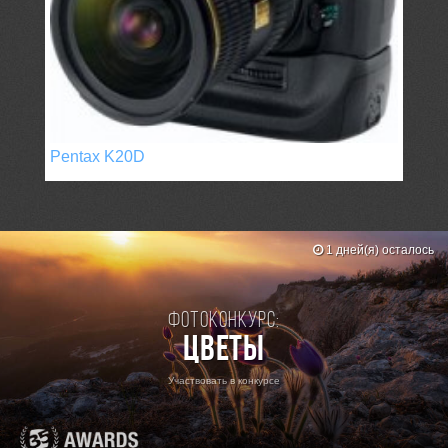
Pentax K20D
1 дней(я) осталось
Фотоконкурс:
Цветы
Участвовать в конкурсе