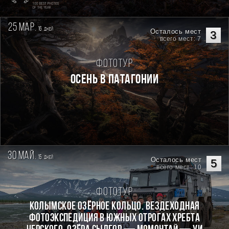
25 мар.
16
дней
Осталось мест
3
всего мест: 7
Фототур
Осень в Патагонии
30 май.
15
дней
Осталось мест
5
всего мест: 10
Фототур
КОЛЫМСКОЕ ОЗЁРНОЕ КОЛЬЦО. Вездеходная
фотоэкспедиция в южных отрогах хребта