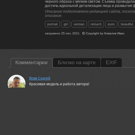
черного образа с мягким светом. Съемка проводил
достичь идеальной детализации лица и размытия 
Описание подготовлено редакцией сайта, посколь
описание.
portrait
girl
woman
retouch
eyes
beautiful
загружено
25 nov, 2021
Copyright by
Ковалев Иван
Комментарии
Близко на карте
EXIF
Вовк Сергей
Красивая модель и работа автора!
25 nov, 2021
ПУЗЕНКО ДМИТРИЙ
Шикарный портрет!
25 nov, 2021