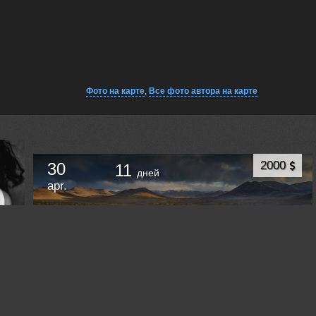
Фото на карте
,
Все фото автора на карте
2000
30
11
дней
apr.
Алайский хребет и Восточный Памир. Киргизия
и Таджикистан. Весенний джип-фототур.
Ош
Kyrgyzstan (Kyrgyzstan) /