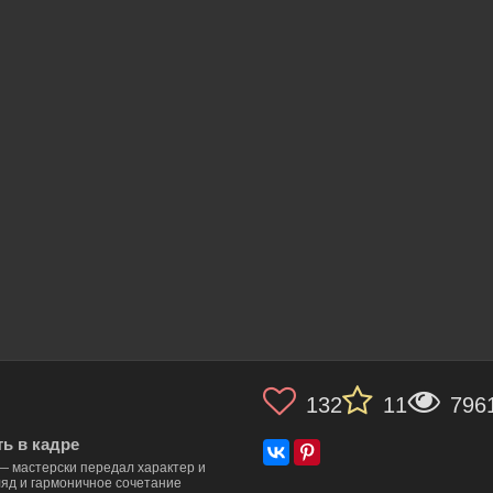
132
11
796
ь в кадре
— мастерски передал характер и
ляд и гармоничное сочетание