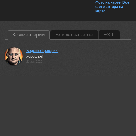
Фото на карте
,
Все
фото автора на
карте
Комментарии
Близко на карте
EXIF
Беденко Григорий
хорошая!
21 apr, 2026