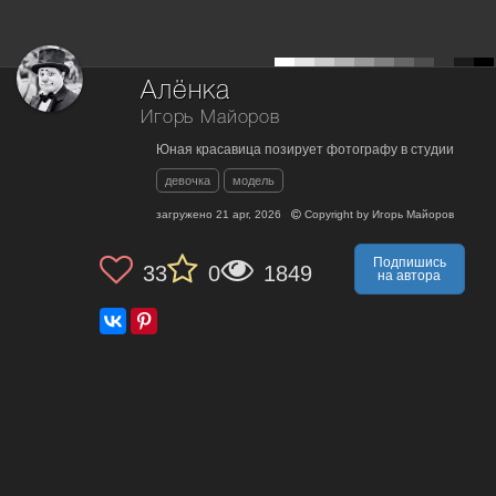
Алёнка
Игорь Майоров
Юная красавица позирует фотографу в студии
девочка
модель
загружено
21 apr, 2026
Copyright by
Игорь Майоров
Подпишись
33
0
1849
на автора