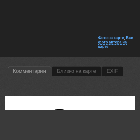
Фото на карте
,
Все
фото автора на
карте
Комментарии
Близко на карте
EXIF