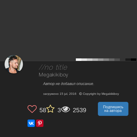
//no title
Megakikiboy
Автор не добавил описание.
загружено
15 jul, 2016
Copyright by
Megakikiboy
Подпишись
58
3
2539
на автора