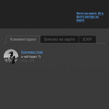
Фото на карте
,
Все
фото автора на
карте
Комментарии
Близко на карте
EXIF
Владимир Арви
а чай будет ?)
26 dec, 2016