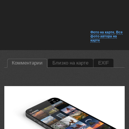
Фото на карте
,
Все
фото автора на
карте
Комментарии
Близко на карте
EXIF