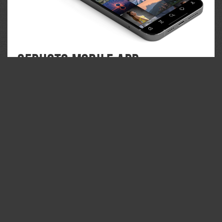
35PHOTO Mobile App
Загружайте работы на сайт прямо из мобильного
приложения. Ставьте лайки, подписывайтесь на других
участников, оставляйте комментарии. Возможность
смотреть за тем кто поставил вам лайк, а так же
возможность загружать работы в приложение
участникам не прошедшим модерацию.
Понравилась фотография?
Напиши комментарий!