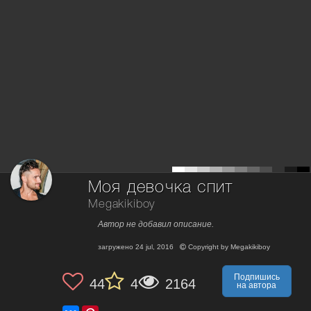
Моя девочка спит
Megakikiboy
Автор не добавил описание.
загружено
24 jul, 2016
Copyright by
Megakikiboy
Подпишись
44
4
2164
на автора